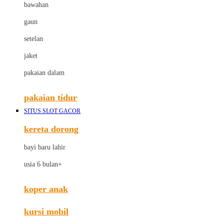
bawahan
gaun
setelan
jaket
pakaian dalam
pakaian tidur
SITUS SLOT GACOR
kereta dorong
bayi baru lahir
usia 6 bulan+
koper anak
kursi mobil