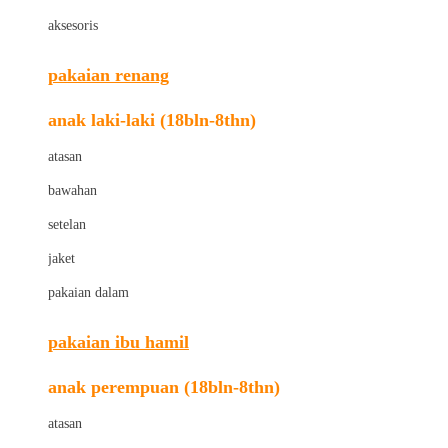
aksesoris
pakaian renang
anak laki-laki (18bln-8thn)
atasan
bawahan
setelan
jaket
pakaian dalam
pakaian ibu hamil
anak perempuan (18bln-8thn)
atasan