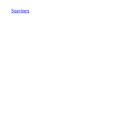
Suavinex